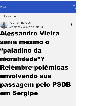
Post
Portal
Cleiton Bianucci
Portal
24 de fev.
3 min de leitura
Alessandro Vieira
Política
seria mesmo o
Notícias
“paladino da
Esporte
moralidade”?
Entretenimento
Relembre polêmicas
Bastidores da Política
envolvendo sua
passagem pelo PSDB
em Sergipe