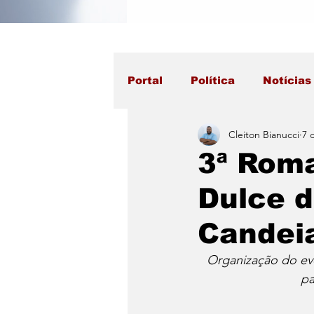
Portal
Política
Notícias
Cleiton Bianucci
7 
3ª Roma
Dulce d
Candei
Organização do eve
pa