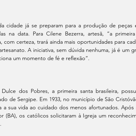
da cidade já se preparam para a produção de peças es
as na data. Para Cilene Bezerra, artesã, “a primeira
, com certeza, trará ainda mais oportunidades para cad
rtesanato. A iniciativa, sem dúvida nenhuma, já é um g
iona um momento de fé e reflexão”. 
 Dulce dos Pobres, a primeira santa brasileira, poss
do de Sergipe. Em 1933, no município de São Cristóvão,
da a sua vida ao cuidado dos menos afortunados. Após s
 (BA), os católicos solicitaram à Igreja um reconhecime
.