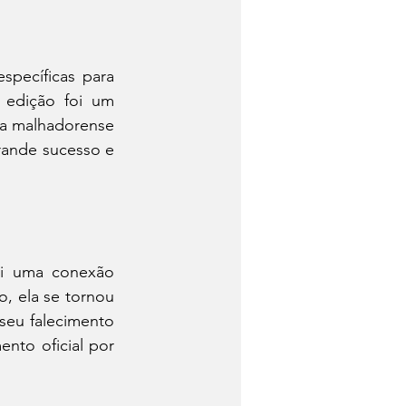
pecíficas para 
 edição foi um 
a malhadorense 
rande sucesso e 
ui uma conexão 
 ela se tornou 
eu falecimento 
nto oficial por 