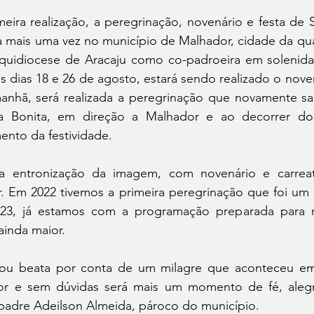
eira realização, a peregrinação, novenário e festa de 
a mais uma vez no município de Malhador, cidade da qual 
quidiocese de Aracaju como co-padroeira em solenidad
s dias 18 e 26 de agosto, estará sendo realizado o novená
nhã, será realizada a peregrinação que novamente sa
a Bonita, em direção a Malhador e ao decorrer do
ento da festividade.
a entronização da imagem, com novenário e carreat
r. Em 2022 tivemos a primeira peregrinação que foi um 
023, já estamos com a programação preparada para 
inda maior. 
nou beata por conta de um milagre que aconteceu em
r e sem dúvidas será mais um momento de fé, alegri
 padre Adeilson Almeida, pároco do município. 