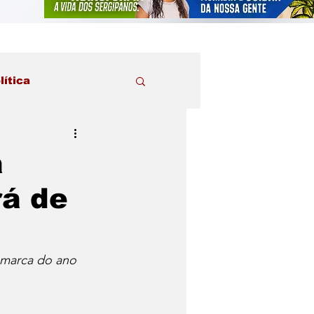
lítica
a
rá de
 marca do ano 