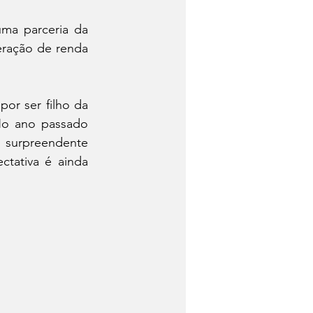
ma parceria da 
eração de renda 
or ser filho da 
No ano passado 
 surpreendente 
tativa é ainda 