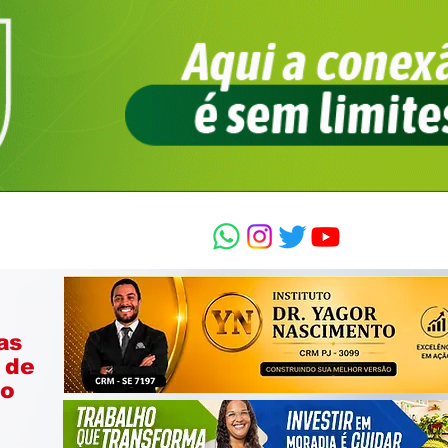
as
 de
ão