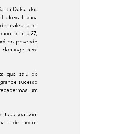
Santa Dulce dos 
a freira baiana 
e realizada no 
rio, no dia 27, 
irá do povoado 
 domingo será 
a que saiu de 
grande sucesso 
recebermos um 
 Itabaiana com 
a e de muitos 