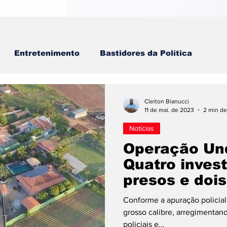
Entretenimento
Bastidores da Política
Cleiton Bianucci
11 de mai. de 2023
2 min de
Notícias
Operação Un
Quatro inves
presos e doi
confronto co
Conforme a apuração policial
grosso calibre, arregimentand
policiais e...