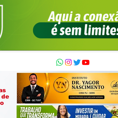
as
 de
ão