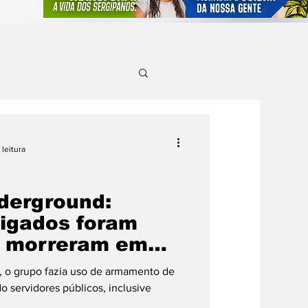
 leitura
derground:
tigados foram
s morreram em
m a polícia
, o grupo fazia uso de armamento de
o servidores públicos, inclusive