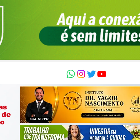
as
 de
ão